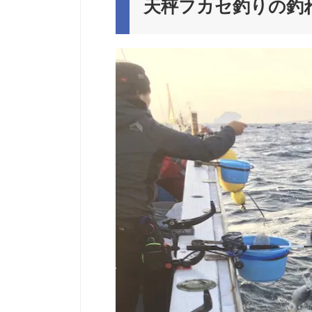
天秤フカセ釣りの釣