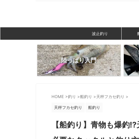
波止釣り
陸っぱり入門
HOME
>
釣り
>
船釣り
>
天秤フカセ釣り
>
天秤フカセ釣り
船釣り
【船釣り】青物も爆釣!