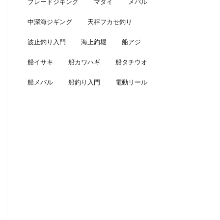
ブレードジギング
マダイ
メバル
中深海ジギング
天秤フカセ釣り
波止釣り入門
海上釣堀
船アジ
船イサキ
船カワハギ
船タチウオ
船メバル
船釣り入門
電動リール