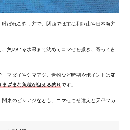
も呼ばれる釣り方で、関西では主に和歌山や日本海方
て、魚のいる水深まで沈めてコマセを撒き、寄ってき
で、マダイやシマアジ、青物など時期やポイントは変
さまざまな魚種が狙える釣り
です。
、関東のビシアジなども、コマセこそ違えど天秤フカ