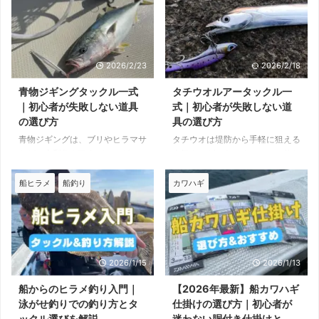
2026/2/23
2026/2/18
青物ジギングタックル一式
タチウオルアータックル一
｜初心者が失敗しない道具
式｜初心者が失敗しない道
の選び方
具の選び方
青物ジギングは、ブリやヒラマサ
タチウオは堤防から手軽に狙える
などの大型魚を狙うパワーゲーム
人気ターゲットです。ルアー釣り
です。体力も必要ですが、それ以
でも十分楽しめ、秋を中心に人気
上にタックルバランスが重要にな
が高まります。 ロッドの硬さや
船ヒラメ
船釣り
カワハギ
ります。 強めのセッティングを
ルアーの種類で迷いやすいです
選べば失敗しません。基準スペッ
が、基準スペックを押さえれば最
クを押さえれば初心者でも十分対
初の一式は難しくありません。
応できます。 青物ジギングに必
この記事では、堤防タチウオルア
要な基本タックル ロッド・リー
ーに必要なタックルをシンプルに
2026/1/15
2026/1/13
ル・ライン・メタルジグの4点が
整理します。 タチウオルアーに
基本です。水深50〜120m前後を
必要な基本タックル 基本はロッ
船からのヒラメ釣り入門｜
【2026年最新】船カワハギ
想定した汎用セッティングを基準
ド・リール・ライン・ルアーの4
泳がせ釣りでの釣り方とタ
仕掛けの選び方｜初心者が
にしましょう。 迷ったらこの一
点です。シーバスと同じくらいの
ックル選びを解説
迷わない胴付き仕掛けと