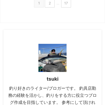
1
2
…
17
が必要なわけではありません。専
条件さえ押さえれば、選択肢は自
用竿として押さえるべきポイント
然と絞れます。 本記事では、船
さえ理解していれば、失敗が少な
カワハギに適したリールの選び方
い1本を選ぶことができます。 こ
とおすすめ機種を解説しますの
の記事では、 などを、分かりや
で、リール選びの参考にしてくだ
すく解説します。これから船カワ
さい。 船カワハギ釣りに合うリ
ハギを始める方はもちろん、最初
ールは？ 船カワハギ釣りにおい
の1本で迷っている方や買い替え
て、どんなリールが前提になるの
の参考にしてください。 船カワ
か、を整理しておきましょう。
ハギ釣りの竿は「専用」が前提 ...
リールの種類を間違えると、釣り
そのものが噛み合わず、難しく感
じ ...
tsuki
釣り好きのライター/ブロガーです。 釣具店勤
務の経験を活かし、釣りをする方に役立つブロ
グ作成を目指しています。 参考にして頂けれ