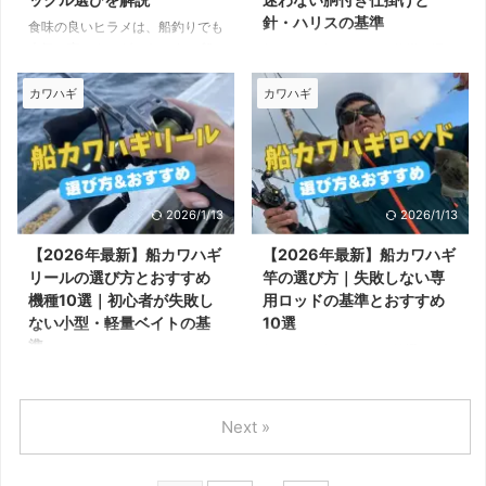
式でOK
タックルが扱いやすくなります。
針・ハリスの基準
食味の良いヒラメは、船釣りでも
遠投できる長さと、しっかりフッ
人気の高いターゲットです。 船
船カワハギ釣りでは、仕掛け選び
キングできる張りがポイントで
からヒラメを狙うには、アジやイ
が釣りやすさと釣果を大きく左右
す。最初は堤防用の汎用セッティ
ワシなどの活きエサを泳がせて狙
します。とはいえ、細かなセッテ
カワハギ
カワハギ
ン ...
う「泳がせ釣り＝のませ釣り」が
ィングを最初から覚える必要はあ
定番。 難しそうなイメージもあ
りません。 まずは「どんな仕掛
りますが、仕掛けや釣り方はシン
けが前提の釣りなのか」「何を基
プルなので、初心者でも十分楽し
準に選べばいいのか」この2点を
める釣りです。 この記事では、
押さえるだけで十分です。 本記
2026/1/13
2026/1/13
船ヒラメ釣りに必要な道具や釣り
事では、船カワハギ仕掛けの基本
方の基本を整理して解説します。
と選び方を、迷わない基準に絞っ
【2026年最新】船カワハギ
【2026年最新】船カワハギ
船からのヒラメ釣りは「泳がせ釣
て解説します。 船のカワハギ釣
リールの選び方とおすすめ
竿の選び方｜失敗しない専
り」が基本 船から狙うヒラメ釣
りは胴付き仕掛けが基本 船カワ
機種10選｜初心者が失敗し
用ロッドの基準とおすすめ
りは、活きエサを使った泳がせ釣
ハギ釣りは、胴付き仕掛けを使う
ない小型・軽量ベイトの基
10選
り（のませ釣り）で狙うのが一般
のが前提の釣りです。 仕掛けの
準
船カワハギ釣りでは、竿選びが釣
的です。 アジやイワシをエサに
下部にオモリがあり、枝針が3本
果を大きく左右します。アタリが
感度が重要な船のカワハギ釣りで
して底付近を探り、エサに食い ...
前後あるのが基本的な構成。 構
非常に小さい釣りのため、汎用の
は、竿選びが重要なのはもちろん
造上、小さなアタリを捉えやすく
船竿では違和感に気づけず、「何
ですが、リール選びもタックルの
...
Next »
も起きないまま終わってしまう」
操作性などに影響します。 スペ
ことも少なくありません。 とは
ックや価格を深く追う必要はあり
いえ、難しい知識や高価なロッド
ませんが、釣りに合ったリールの