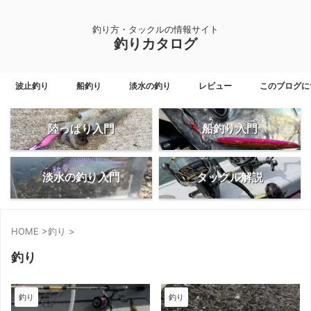
釣り方・タックルの情報サイト
釣りカタログ
波止釣り
船釣り
淡水の釣り
レビュー
このブログに
陸っぱり入門
船釣り入門
淡水の釣り入門
タックル解説
HOME
>
釣り
>
釣り
釣り
釣り