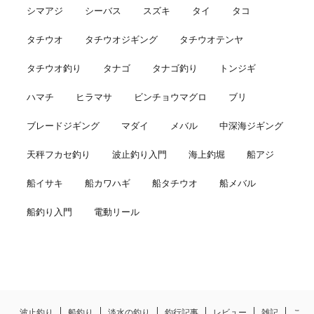
シマアジ
シーバス
スズキ
タイ
タコ
タチウオ
タチウオジギング
タチウオテンヤ
タチウオ釣り
タナゴ
タナゴ釣り
トンジギ
ハマチ
ヒラマサ
ビンチョウマグロ
ブリ
ブレードジギング
マダイ
メバル
中深海ジギング
天秤フカセ釣り
波止釣り入門
海上釣堀
船アジ
船イサキ
船カワハギ
船タチウオ
船メバル
船釣り入門
電動リール
波止釣り
船釣り
淡水の釣り
釣行記事
レビュー
雑記
こ