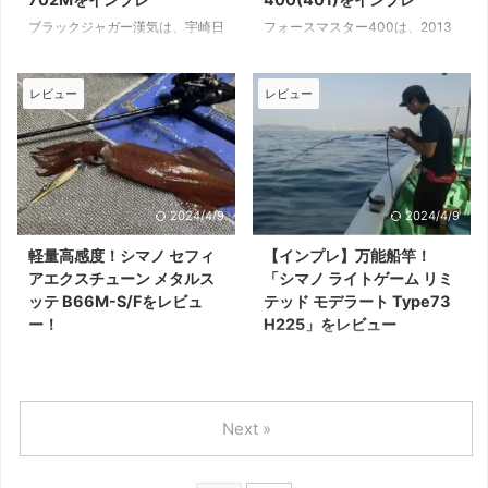
機種です。 スピードメタルRで培
タルロッドの最高峰 エメラルダ
ブラックジャガー漢気は、宇崎日
フォースマスター400は、2013
った高感度設計を踏襲し、誘って
スEXイカメタルは、2022年5月
新から発売されているオモリグ専
年にシマノから発売された、小型
掛ける、ゲーム性の高いイカメタ
に発売されたダイワ製イカメタル
用ロッドです。 30号以上のオモ
軽量の電動リールです。 持ち重
ルが楽しめます。 ...
ロッドのフラッグシップモデルで
リがバンバンシャクれるバットパ
りが少なく、操作性がに優れてお
レビュー
レビュー
す。 最上位機種ら ...
ワーを備え、大剣と不安なくやり
り、船の小物釣り全般で大活躍し
とりができる専用ロッドとして、
ます。 廃番となった現在も高い
設計開発されました。 実売価格
評価を受けており、中古市場で高
は4万円前後、発売以来売れ続け
値が付いているケースも。 本記
ている人気モデルです。 本記事
事では、現在も愛用しているフォ
2024/4/9
2024/4/9
では、筆者が実際に使用したブラ
ースマスター401の印象を紹介し
ックジャガー漢気BJOS-702Mの
ますので、中古品など購入を検討
軽量高感度！シマノ セフィ
【インプレ】万能船竿！
使用感をお届けします。 宇崎日
されている方は参考にしてくださ
アエクスチューン メタルス
「シマノ ライトゲーム リミ
新製のオモリグロッド ブラック
い。 廃番ですが紹介します...。
ッテ B66M-S/Fをレビュ
テッド モデラート Type73
ジャガー漢気は、高品質な国産ロ
ロングセラーモデルでしたが、発
ー！
H225」をレビュー
ッドメーカーとして定評のある宇
売から10年以上経った現在は流
セフィア エクスチューン メタル
シマノのライトゲームリミテッド
崎日新から発売されているオモリ
石に廃番となりました。 後継機
スッテは、シマノ製イカメタルロ
は、シマノのライトゲームシリー
グ専用ロッドです。 鳥 ...
種はフォースマスタ ...
ッドのハイエンドモデルです。
ズの最上位機種です。 細身軽量
セフィアSSの上位モデルで、高
で、対応できるオモリ負荷の範囲
Next »
い基本性能を備えた本格的なスペ
も広いため、さまざまな釣りに使
ックが好評！ 本記事では、元釣
えます。 筆者も購入から長年、
具屋の筆者がセフィアエクスチュ
さまざまな釣りに使ってきまし