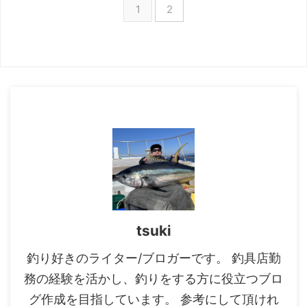
1
2
ーン メタルスッテ B66M-S/Fを
た。 本記事では、ライトゲーム
使用してみた印象をお届けしま
リミテッドモデラートを使用して
す。 ぜひ、イカメタルロッド選
みた印象などを紹介しますので、
びの参考にしてください セフィ
購入を検討されている方やロッド
ア エクスチューン メタルスッテ
選びなどの参考にしてください。
のラインナップ 番手 全長(m) 自
汎用性の高いType73H225
重(g) 継数(本) 仕舞寸法(cm) 適合
Type73H225は、リミテッドモ
スッテ(号/g) 定価(円) B511UK-
デラートシリーズの中でも、最も
GS 1.8 8 ...
汎用性が高いモデルです。 1本で
さまざまな釣りがで ...
tsuki
釣り好きのライター/ブロガーです。 釣具店勤
務の経験を活かし、釣りをする方に役立つブロ
グ作成を目指しています。 参考にして頂けれ