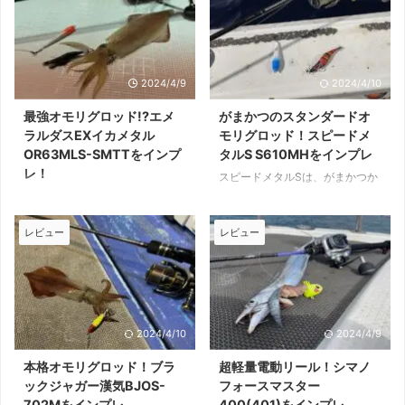
2024/4/9
2024/4/10
最強オモリグロッド!?エメ
がまかつのスタンダードオ
ラルダスEXイカメタル
モリグロッド！スピードメ
OR63MLS-SMTTをインプ
タルS S610MHをインプレ
レ！
スピードメタルSは、がまかつか
ら2021年に発売されたイカメタ
エメラルダスEXイカメタルシリ
ルロッドのスタンダードモデルで
ーズは、ダイワ製イカメタルロッ
す。 2022年には、オモリグモデ
ドの最上位モデルです。 シリー
レビュー
レビュー
ルであるS610MHも追加発売さ
ズは、イカメタル用のN(乗せ)、
れました。 手頃な価格帯ながら
K(掛け)、オモリグ用のOR、3つ
高感度な設計が好評。 本記事で
のコンセプトで展開。 実売価格6
は、筆者が実際に使用したスピー
万円前後、フラッグシップに恥じ
ドメタルS610MHの使用感をお
ない先進技術が多く採用されてい
2024/4/10
2024/4/9
届けします。 がまかつ製イカメ
ます。 本記事では、筆者が実際
タルロッドのスタンダードモデル
に購入して使用したエメラルダス
本格オモリグロッド！ブラ
超軽量電動リール！シマノ
スピードメタルSは、高感度で好
EXイカメタルの使用感をお届け
ックジャガー漢気BJOS-
フォースマスター
評だったスピードメタルRの下位
していきます。 ダイワ製イカメ
702Mをインプレ
400(401)をインプレ