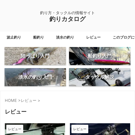
釣り方・タックルの情報サイト
釣りカタログ
波止釣り
船釣り
淡水の釣り
レビュー
このブログに
陸っぱり入門
船釣り入門
淡水の釣り入門
タックル解説
HOME
>
レビュー
>
レビュー
レビュー
レビュー