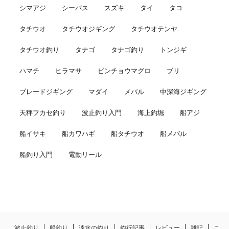
シマアジ
シーバス
スズキ
タイ
タコ
タチウオ
タチウオジギング
タチウオテンヤ
タチウオ釣り
タナゴ
タナゴ釣り
トンジギ
ハマチ
ヒラマサ
ビンチョウマグロ
ブリ
ブレードジギング
マダイ
メバル
中深海ジギング
天秤フカセ釣り
波止釣り入門
海上釣堀
船アジ
船イサキ
船カワハギ
船タチウオ
船メバル
船釣り入門
電動リール
波止釣り
船釣り
淡水の釣り
釣行記事
レビュー
雑記
こ