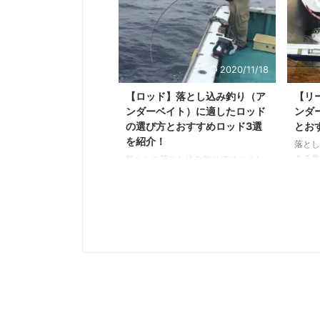
2020/11/18
【ロッド】落とし込み釣り（ア
【リ
ンダーベイト）に適したロッド
ンダ
の選び方とおすすめロッド3選
とお
を紹介！
落とし
きる巻
船からの落とし込み釣りではベイト
スムー
の動きが判る感度と大型魚の強い引
ます。
きに対応できるパワーのあるロッド
船の落
を選びましょう。 本記事では落とし
とおす
込み釣りに適したロッドの選び方と
します
おすすめ機種を厳選して紹介しま
は、ぜ
す。 ロッド選びにお悩みの方はぜひ
し込み
参考にしてください。 落とし込み釣
落とし
りに適した竿の選び方 落とし込み釣
確認し
りの竿を選ぶ際は 長さ 硬さ 調子 以
手巻き
上の3点を確認しておきましょう。
巻上げ
長さ 落とし込み釣りに使用する竿の