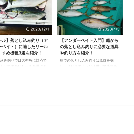
2020/12/1
2023/4/5
ール】落とし込み釣り（ア
【アンダーベイト入門】船から
ーベイト）に適したリール
の落とし込み釣りに必要な道具
すすめ機種3選を紹介！
や釣り方を紹介！
込み釣りでは大型魚に対応で
船での落とし込み釣りは魚群を探
上げ力の高いリールを選ぶと
し、サビキのような仕掛けで小魚を
ズに魚が獲れ、釣果も上がり
掛け、群れの下に落とし込み、小魚
 本記事では元釣具屋の筆者が
を狙う大型魚を釣る方法です。 餌の
とし込み釣りに適したリール
下の意味でアンダーベイトとも呼ば
すめアイテムを厳選して紹介
れ、手軽に大物が釣れるため、人気
。 リール選びにお悩みの方
も上昇しています。 本記事では落と
ひ参考にしてください。 落と
し込み釣りに必要な道具や釣り方な
釣りに適したリールの選び方
どを元釣具屋の筆者が紹介します。
込み釣りのリールを選ぶ場合
アンダーベイトにチャレンジされる
ておきたいのは 電動リールか
方はぜひ参考にしてください。 落と
か リールサイズ（糸巻き量）
し込み釣り（アンダーベイト）っ
力 以上3つのスペックを確認
て？ 船から手軽に大物が釣れる落と