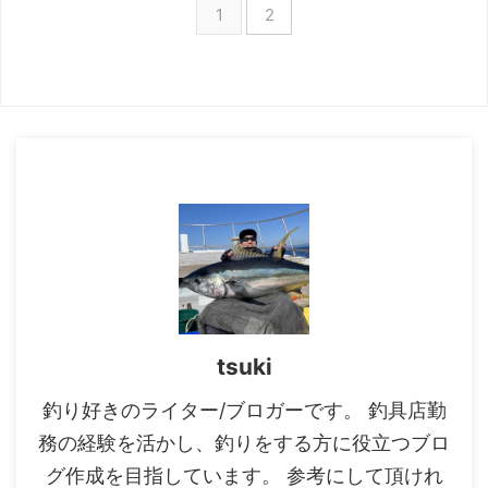
1
2
です。 本記事では、天秤フカセ
釣りに適した竿の選び方とおすす
めロッドを元釣具屋の筆者が厳選
して紹介します。 天秤フカセ釣
り用の竿選びにお悩みの方は、ぜ
ひ参考にしてください。 天秤フ
カセ釣りに適した竿の選び方 天
秤フカセ釣りに使用する竿は 以
上3つを確認して選びましょう。
長さ 釣り竿の長さは、2〜3 ...
tsuki
釣り好きのライター/ブロガーです。 釣具店勤
務の経験を活かし、釣りをする方に役立つブロ
グ作成を目指しています。 参考にして頂けれ