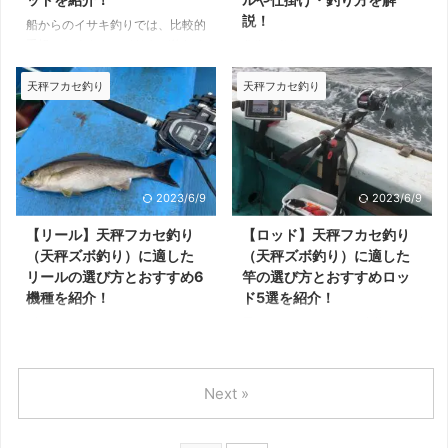
フカセ釣りです。 天秤フカセ用
所を好むため、釣りをするポイン
説！
船からのイサキ釣りでは、比較的
の仕掛けは、その釣り方の様子か
トは、流れが早いことも多いで
手軽にたくさんのイサキが釣れま
非常に美味なイサキは、船釣りの
ら吹き流し仕掛けとも呼ばれてい
す。 その分、重たいオモリを使
す。 群れに当たれば初心者でも
人気ターゲットです。 ハイシー
ます。 仕掛け以外にも天秤やコ
用するため、楽に釣りをしたい ...
簡単に釣れますが、効率よくスム
ズンは初心者でも数釣りが楽し
天秤フカセ釣り
天秤フカセ釣り
...
ーズに釣るためには、適切な竿を
め、船釣り入門にも最適。 本記
選ぶのが重要です。 本記事で
事では、船釣りでイサキを狙う場
は、よりたくさんイサキを釣るた
合に必要な道具や釣り方を解説し
めに、イサキ釣りに適した竿の選
ます。 船のイサキ釣り＝天秤フ
び方と厳選したおすすめのロッド
カセ釣り（吹き流し仕掛) イサキ
2023/6/9
2023/6/9
を紹介します。 イサキの竿＝天
は本州の中部以南に沿岸部に生息
秤フカセができる竿 船からイサ
しており、潮通しの良い岩礁帯を
【リール】天秤フカセ釣り
【ロッド】天秤フカセ釣り
キ狙うための専用竿は、ほどんど
好む魚です。 小型のイサキはス
（天秤ズボ釣り）に適した
（天秤ズボ釣り）に適した
ないため、汎用船竿を使うのが一
ーパーなどで出回ることもある大
リールの選び方とおすすめ6
竿の選び方とおすすめロッ
般的です。 船のイサキ釣りは、
衆魚ですが、1kgを超える大型は
機種を紹介！
ド5選を紹介！
コマセを使った天秤フカセ釣り
料亭などで高級魚として扱われて
ビーストマスター 2000EJ
天秤フカセ釣りでは、青物やマダ
(天秤ズボ釣り）で狙うことが多
います。 船釣りでは、撒きエサ
イなど引きの強い魚の数釣りが楽
いため、天秤フカセ釣りに対応で
をカゴで撒き、群れを寄せて釣
しめます。 天秤フカセとひとく
きる ...
る"天秤フカセ釣り"で狙うのが ...
ちに言っても、青物やマダイ以外
Next »
にアジやイサキなど小型の魚を狙
う場合もあり、それぞれターゲッ
トに適したロッドを選ぶのが重要