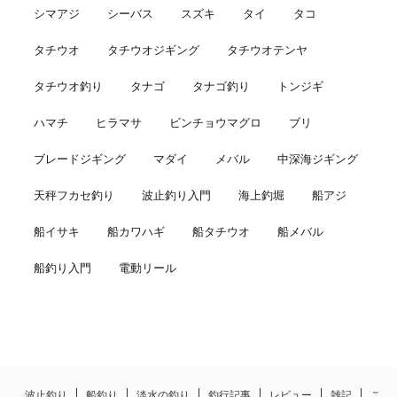
シマアジ
シーバス
スズキ
タイ
タコ
タチウオ
タチウオジギング
タチウオテンヤ
タチウオ釣り
タナゴ
タナゴ釣り
トンジギ
ハマチ
ヒラマサ
ビンチョウマグロ
ブリ
ブレードジギング
マダイ
メバル
中深海ジギング
天秤フカセ釣り
波止釣り入門
海上釣堀
船アジ
船イサキ
船カワハギ
船タチウオ
船メバル
船釣り入門
電動リール
波止釣り
船釣り
淡水の釣り
釣行記事
レビュー
雑記
こ