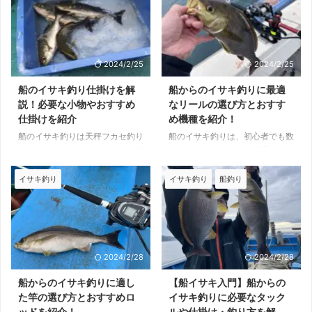
2024/2/25
2024/2/25
船のイサキ釣り仕掛けを解
船からのイサキ釣りに最適
説！必要な小物やおすすめ
なリールの選び方とおすす
仕掛けを紹介
め機種を紹介！
船のイサキ釣りは天秤フカセ釣り
船のイサキ釣りは、初心者でも数
と呼ばれるスタイルで狙うのが定
釣りがしやすく、比較的手軽に楽
番です。 専用の仕掛けが必要な
しめる釣りです。 釣れるタイミ
のはもちろん、天秤やコマセカゴ
ングには入れ喰いもあるため、効
イサキ釣り
イサキ釣り
船釣り
など、仕掛け以外に必要な小物も
率良く快適に釣りを楽しむために
多くあります。 本記事では、イ
は、適切なリール選びも重要。
サキ釣りの仕掛けを解説し、選び
本記事では、船からのイサキ釣り
方やおすすめアイテムを紹介しま
に適したリールの選び方やおすす
すので、ぜひ参考にしてくださ
め機種を紹介します。 船のイサ
2024/2/28
2024/2/28
い。 天秤フカセ釣りの仕掛け コ
キ釣りには電動リールが必須!? 船
マセカゴに撒き餌を入れて海中に
のイサキ釣りは、コマセを撒いて
船からのイサキ釣りに適し
【船イサキ入門】船からの
撒き、流れる撒き餌と仕掛けを同
魚を寄せて釣る天秤フカセ釣りが
た竿の選び方とおすすめロ
イサキ釣りに必要なタック
調させ、魚を寄せて釣るのが天秤
定番。 イサキは潮通しの良い場
ッドを紹介！
ルや仕掛け・釣り方を解