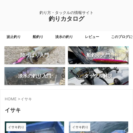
釣り方・タックルの情報サイト
釣りカタログ
波止釣り
船釣り
淡水の釣り
レビュー
このブログに
陸っぱり入門
船釣り入門
淡水の釣り入門
タックル解説
HOME
>
イサキ
イサキ
イサキ釣り
イサキ釣り