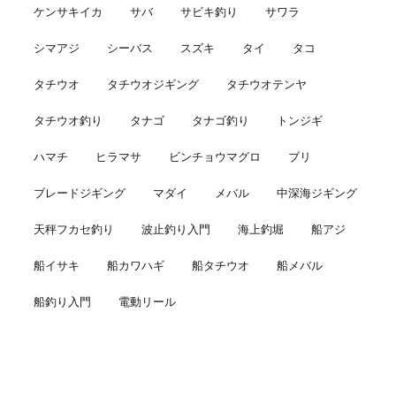
ケンサキイカ
サバ
サビキ釣り
サワラ
シマアジ
シーバス
スズキ
タイ
タコ
タチウオ
タチウオジギング
タチウオテンヤ
タチウオ釣り
タナゴ
タナゴ釣り
トンジギ
ハマチ
ヒラマサ
ビンチョウマグロ
ブリ
ブレードジギング
マダイ
メバル
中深海ジギング
天秤フカセ釣り
波止釣り入門
海上釣堀
船アジ
船イサキ
船カワハギ
船タチウオ
船メバル
船釣り入門
電動リール