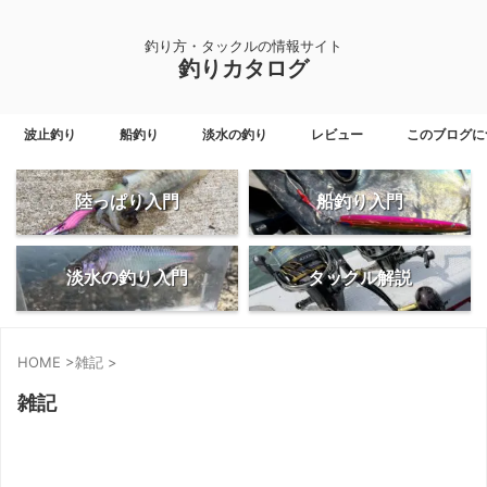
釣り方・タックルの情報サイト
釣りカタログ
波止釣り
船釣り
淡水の釣り
レビュー
このブログに
陸っぱり入門
船釣り入門
淡水の釣り入門
タックル解説
HOME
>
雑記
>
雑記