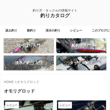
釣り方・タックルの情報サイト
釣りカタログ
波止釣り
船釣り
淡水の釣り
レビュー
このブログに
陸っぱり入門
船釣り入門
淡水の釣り入門
タックル解説
HOME
>
オモリグロッド
オモリグロッド
レビュー
レビュー