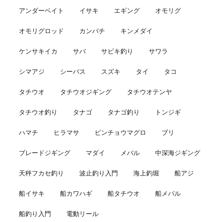
アンダーベイト
イサキ
エギング
オモリグ
オモリグロッド
カンパチ
キンメダイ
ケンサキイカ
サバ
サビキ釣り
サワラ
シマアジ
シーバス
スズキ
タイ
タコ
タチウオ
タチウオジギング
タチウオテンヤ
タチウオ釣り
タナゴ
タナゴ釣り
トンジギ
ハマチ
ヒラマサ
ビンチョウマグロ
ブリ
ブレードジギング
マダイ
メバル
中深海ジギング
天秤フカセ釣り
波止釣り入門
海上釣堀
船アジ
船イサキ
船カワハギ
船タチウオ
船メバル
船釣り入門
電動リール