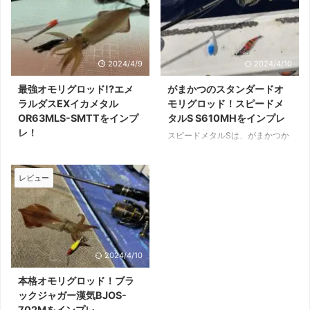
2024/4/9
2024/4/10
最強オモリグロッド!?エメ
がまかつのスタンダードオ
ラルダスEXイカメタル
モリグロッド！スピードメ
OR63MLS-SMTTをインプ
タルS S610MHをインプレ
レ！
スピードメタルSは、がまかつか
ら2021年に発売されたイカメタ
エメラルダスEXイカメタルシリ
ルロッドのスタンダードモデルで
ーズは、ダイワ製イカメタルロッ
す。 2022年には、オモリグモデ
ドの最上位モデルです。 シリー
レビュー
ルであるS610MHも追加発売さ
ズは、イカメタル用のN(乗せ)、
れました。 手頃な価格帯ながら
K(掛け)、オモリグ用のOR、3つ
高感度な設計が好評。 本記事で
のコンセプトで展開。 実売価格6
は、筆者が実際に使用したスピー
万円前後、フラッグシップに恥じ
ドメタルS610MHの使用感をお
ない先進技術が多く採用されてい
2024/4/10
届けします。 がまかつ製イカメ
ます。 本記事では、筆者が実際
タルロッドのスタンダードモデル
に購入して使用したエメラルダス
本格オモリグロッド！ブラ
スピードメタルSは、高感度で好
EXイカメタルの使用感をお届け
ックジャガー漢気BJOS-
評だったスピードメタルRの下位
していきます。 ダイワ製イカメ
702Mをインプレ