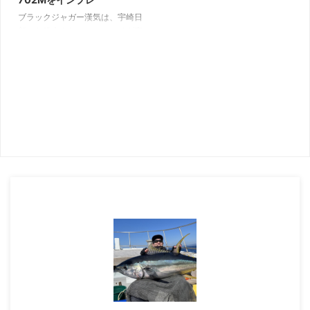
機種です。 スピードメタルRで培
タルロッドの最高峰 エメラルダ
ブラックジャガー漢気は、宇崎日
った高感度設計を踏襲し、誘って
スEXイカメタルは、2022年5月
新から発売されているオモリグ専
掛ける、ゲーム性の高いイカメタ
に発売されたダイワ製イカメタル
用ロッドです。 30号以上のオモ
ルが楽しめます。 ...
ロッドのフラッグシップモデルで
リがバンバンシャクれるバットパ
す。 最上位機種ら ...
ワーを備え、大剣と不安なくやり
とりができる専用ロッドとして、
設計開発されました。 実売価格
は4万円前後、発売以来売れ続け
ている人気モデルです。 本記事
では、筆者が実際に使用したブラ
ックジャガー漢気BJOS-702Mの
使用感をお届けします。 宇崎日
新製のオモリグロッド ブラック
ジャガー漢気は、高品質な国産ロ
ッドメーカーとして定評のある宇
崎日新から発売されているオモリ
グ専用ロッドです。 鳥 ...