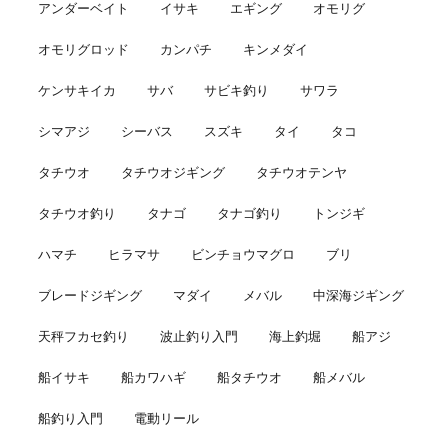
アンダーベイト
イサキ
エギング
オモリグ
オモリグロッド
カンパチ
キンメダイ
ケンサキイカ
サバ
サビキ釣り
サワラ
シマアジ
シーバス
スズキ
タイ
タコ
タチウオ
タチウオジギング
タチウオテンヤ
タチウオ釣り
タナゴ
タナゴ釣り
トンジギ
ハマチ
ヒラマサ
ビンチョウマグロ
ブリ
ブレードジギング
マダイ
メバル
中深海ジギング
天秤フカセ釣り
波止釣り入門
海上釣堀
船アジ
船イサキ
船カワハギ
船タチウオ
船メバル
船釣り入門
電動リール