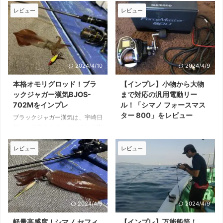
レビュー
レビュー
2024/4/10
2024/4/9
本格オモリグロッド！ブラ
【インプレ】小物から大物
ックジャガー漢気BJOS-
まで対応の汎用電動リー
702Mをインプレ
ル！「シマノ フォースマス
ター 800」をレビュー
ブラックジャガー漢気は、宇崎日
新から発売されているオモリグ専
シマノ フォースマスター 800は
用ロッドです。 30号以上のオモ
400番から2000番までの守備範
リがバンバンシャクれるバットパ
囲をカバーすることをテーマに設
レビュー
レビュー
ワーを備え、大剣と不安なくやり
計された中型の電動リールです。
とりができる専用ロッドとして、
手持ちでも対応できる軽量さと強
設計開発されました。 実売価格
い巻上げ力で汎用性は高く、
は4万円前後、発売以来売れ続け
2015年に発売されて以来人気も
ている人気モデルです。 本記事
かなり高め。 本記事では筆者も
2024/4/9
2024/4/9
では、筆者が実際に使用したブラ
使用しているフォースマスター
ックジャガー漢気BJOS-702Mの
800を使ってみた印象をまとめて
軽量高感度！シマノ セフィ
【インプレ】万能船竿！