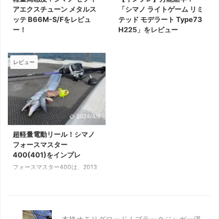
使用感をお届けします。 目次宇
みましたので、購入を検討されて
アエクスチューン メタルス
「シマノ ライトゲーム リミ
崎日新製のオモリグロッドブラッ
いる方はぜひ参考にしてくださ
ッテ B66M-S/Fをレビュ
テッド モデラート Type73
クジャガー漢気の特徴ブラックジ
い。 目次フォースマスター 800
ー！
H225」をレビュー
ャガー漢気 BJOS-702Mのイン
のスペックフォースマスター
セフィア エクスチューン メタル
シマノのライトゲームリミテッド
プレブラックジャガー漢気
800のここが凄い！こんな釣りに
スッテは、シマノ製イカメタルロ
は、シマノのライトゲームシリー
BJOS-702Mの ...
おすすめ！とりあえずの1台なら
ッドのハイエンドモデルです。
ズの最上位機種です。 細身軽量
レビュー
フォースマスター8 ...
セフィアSSの上位モデルで、高
で、対応できるオモリ負荷の範囲
い基本性能を備えた本格的なスペ
も広いため、さまざまな釣りに使
ックが好評！ 本記事では、元釣
えます。 筆者も購入から長年、
具屋の筆者がセフィアエクスチュ
さまざまな釣りに使ってきまし
ーン メタルスッテ B66M-S/Fを
た。 本記事では、ライトゲーム
2024/4/9
使用してみた印象をお届けしま
リミテッドモデラートを使用して
す。 ぜひ、イカメタルロッド選
みた印象などを紹介しますので、
超軽量電動リール！シマノ
びの参考にしてください 目次セ
購入を検討されている方やロッド
フォースマスター
フィア エクスチューン メタルス
選びなどの参考にしてください。
400(401)をインプレ
ッテのラインナップセフィアエク
目次汎用性の高いType73H225
フォースマスター400は、2013
スチューン メタルスッテの特徴
ライトゲーム リミテッド モデラ
年にシマノから発売された、小型
B66M-S/Fを選んだ理由セフィア
ート Type73 H225の特徴ライト
軽量の電動リールです。 持ち重
エクスチューン メタルスッテ
ゲームリミテッドモデラート
りが少なく、操作性がに優れてお
B66M-S ...
Type73H2 ...
り、船の小物釣り全般で大活躍し
ます。 廃番となった現在も高い