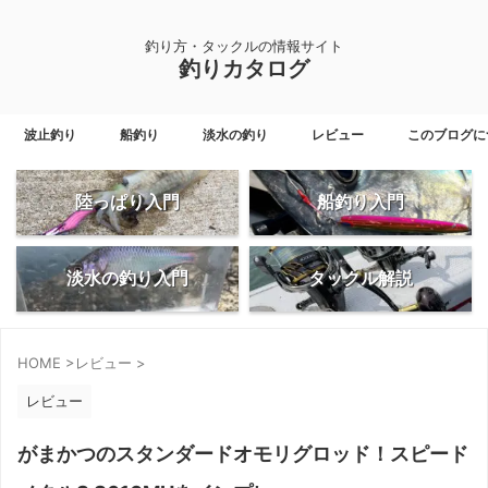
釣り方・タックルの情報サイト
釣りカタログ
波止釣り
船釣り
淡水の釣り
レビュー
このブログに
陸っぱり入門
船釣り入門
淡水の釣り入門
タックル解説
HOME
>
レビュー
>
レビュー
がまかつのスタンダードオモリグロッド！スピード