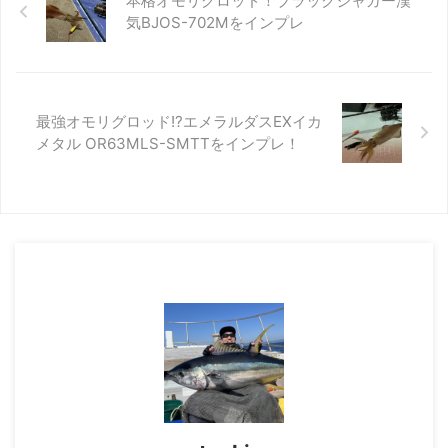
本格オモリグロッド！ブラックジャガー漢
評価を受けており、中古市場で高
気BJOS-702Mをインプレ
値が付いているケースも。 本記
事では、現在も愛用しているフォ
ースマスター401の印象を紹介し
ますので、中古品など購入を検討
されている方は参考にしてくださ
最強オモリグロッド!?エメラルダスEXイカ
い。 目次廃番ですが紹介しま
メタル OR63MLS-SMTTをインプレ！
す...。フォースマスター400/401
の特徴フォースマスター
400(401)をインプレフォースマ
スター401の使用 ...