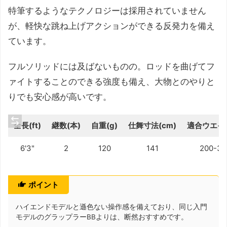
特筆するようなテクノロジーは採用されていません
が、軽快な跳ね上げアクションができる反発力を備え
ています。
フルソリッドには及ばないものの。ロッドを曲げてフ
ァイトすることのできる強度も備え、大物とのやりと
りでも安心感が高いです。
全長(ft)
継数(本)
自重(g)
仕舞寸法(cm)
適合ウエイト
6'3"
2
120
141
200-33
ポイント
ハイエンドモデルと遜色ない操作感を備えており、同じ入門
モデルのグラップラーBBよりは、断然おすすめです。