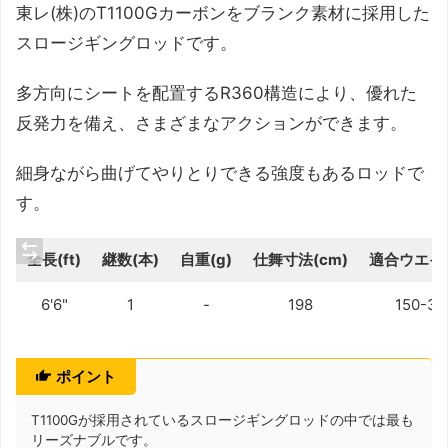
東レ(株)のT1100Gカーボンをブランク素材に採用した
スロージギングロッドです。
多方向にシートを配置するR360構造により、優れた
反発力を備え、さまざまなアクションができます。
細身ながら曲げてやりとりできる強度もあるロッドで
す。
全長(ft)
継数(本)
自重(g)
仕舞寸法(cm)
適合ウエイト
6'6"
1
-
198
150-35
ポイント
T1100Gが採用されているスロージギングロッドの中では最も
リーズナブルです。