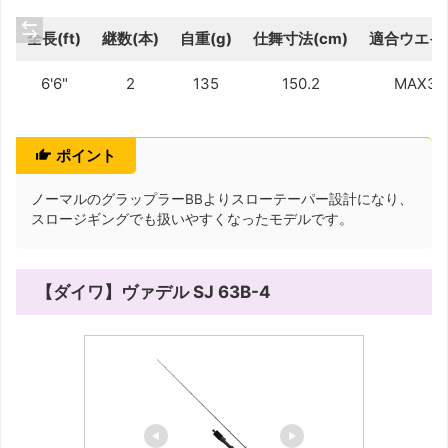
全長(ft)
継数(本)
自重(g)
仕舞寸法(cm)
適合ウエイト
6'6"
2
135
150.2
MAX33
ポイント
ノーマルのグラップラーBBよりスローテーパー設計になり、
スロージギングでも扱いやすくなったモデルです。
【ダイワ】ヴァデル SJ 63B-4