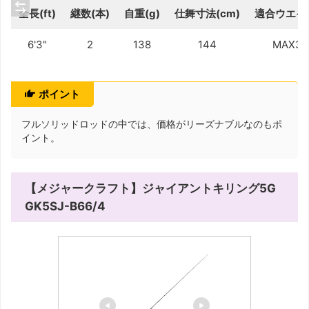
全長(ft)
継数(本)
自重(g)
仕舞寸法(cm)
適合ウエイト
6'3"
2
138
144
MAX38
ポイント
フルソリッドロッドの中では、価格がリーズナブルなのもポ
イント。
【メジャークラフト】ジャイアントキリング5G
GK5SJ-B66/4