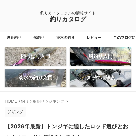
釣り方・タックルの情報サイト
釣りカタログ
波止釣り
船釣り
淡水の釣り
レビュー
このブログに
陸っぱり入門
船釣り入門
淡水の釣り入門
タックル解説
HOME
>
釣り
>
船釣り
>
ジギング
>
ジギング
【2026年最新】トンジギに適したロッド選びとお