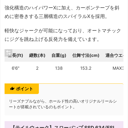
強化構造のハイパワーXに加え、カーボンテープを斜
めに密巻きする三層構造のスパイラルXを採用。
軽快なジャークが可能になっており、オートマチック
にジグを跳ね上げる反発力を備えています。
全長(ft)
継数(本)
自重(g)
仕舞寸法(cm)
適合ウエイト
6'6"
2
138
153.2
MAX33
ポイント
リーズナブルながら、ホールド性の高いオリジナルリールシ
ートが搭載されているのもポイント。
【テイルウォーク】スローバンプ SSD 634/FSL