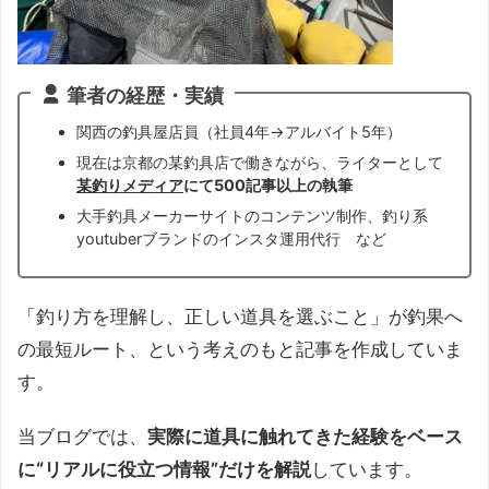
筆者の経歴・実績
関西の釣具屋店員（社員4年→アルバイト5年）
現在は京都の某釣具店で働きながら、ライターとして
某釣りメディア
にて500記事以上の執筆
大手釣具メーカーサイトのコンテンツ制作、釣り系
youtuberブランドのインスタ運用代行 など
「釣り方を理解し、正しい道具を選ぶこと」が釣果へ
の最短ルート、という考えのもと記事を作成していま
す。
当ブログでは、
実際に道具に触れてきた経験をベース
に“リアルに役立つ情報”だけを解説
しています。