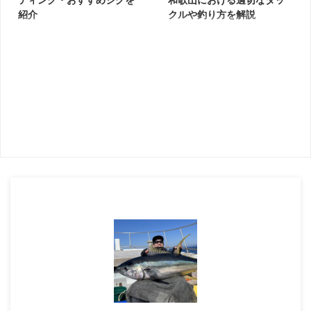
マグロが回遊するタナに素早く到
操作しやすいベイトリールが最適
紹介
クルや釣り方を解説
達させたいため、300〜400gと
です。 構造上、スピニングリー
トンジギは、ビンチョウマグロを
トンジギは、ビンチョウマグロを
重めのジグを使用します。 スロ
ルよりトルクがあり、重心的にも
ジギングで手軽に狙えることか
狙うジギングです。 釣り応え抜
ージギングロッドならロッド ...
疲労を感じにくくなります。 ト
ら、近年人気の高まっている釣り
群、食べても美味しいマグロが手
ンジギで多いフォールのアタリが
です。 水深50〜200m程度を風
軽に狙えることで人気が上昇中。
判 ...
と潮に任せて船を流していくドテ
適切なタックルを準備しておけ
ラ流しで狙うのが基本のスタイ
ば、初心者でもマグロを釣り上げ
ル。 中層付近を素早く回遊する
られますよ。 本記事では、トン
ビンチョウマグロに対し、しっか
ジギのタックルや基本的な釣り方
りアピールできるジグが必要で
を解説します。 トンジギとは＝
す。 本記事では、トンジギに適
ビンチョウマグロ狙いのジギング
したジグの選び方やフックセッテ
ビンチョウマグロは、回転寿司に
ィング、実績の高いおすすめジグ
流れているビントロなどでも知ら
を紹介します。 トンジギのジグ
れる美味しいマグロです。 胸ビ
は何でも良い！？ ビンチョウマ
レが長い特徴的な姿から、地元で
グロは、広い水深を速いスピード
はトンボと言われることもあり、
で回遊している魚です。 そのた
トンボ狙いのジギングからトンジ
め、ジグをゆっくり観察して食べ
ギと呼ばれるようになりました ...
る ...