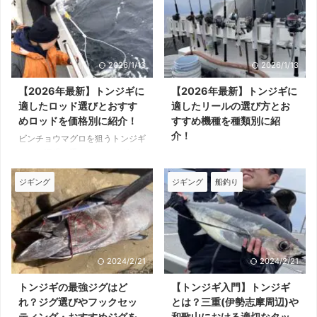
2026/1/13
2026/1/13
【2026年最新】トンジギに
【2026年最新】トンジギに
適したロッド選びとおすす
適したリールの選び方とお
めロッドを価格別に紹介！
すすめ機種を種類別に紹
介！
ビンチョウマグロを狙うトンジギ
では、深場で重いメタルジグを1
ビンチョウマグロ狙いのジギング
日中操作し続ける必要がありま
では、重いメタルジグを使用する
す。 できるだけ長時間快適に操
ため、小型のリールではかなりハ
ジギング
ジギング
船釣り
作を続けられるようなロッドを選
ードです。 アクションにもファ
ぶのが釣果への近道です。 本記
イトにもリールのパワーが必須と
事では、トンジギに適したロッド
なるため、快適にトンジギを楽し
の選び方やおすすめロッドを紹介
むためには、相応のリールが必要
します。 トンジギにはスロージ
になってきます。 本記事では、
2024/2/21
2024/2/21
ギング系ベイトロッドがおすすめ
トンジギに適したリールの選び方
トンジギでは、重さのあるジグを
とおすすめのリールを紹介しま
トンジギの最強ジグはど
【トンジギ入門】トンジギ
楽に操作しやすいスロージギング
す。 トンジギはベイトリールが
れ？ジグ選びやフックセッ
とは？三重(伊勢志摩周辺)や
ロッドが最適です。 ビンチョウ
主流 トンジギには、重いジグが
ティング・おすすめジグを
和歌山における適切なタッ