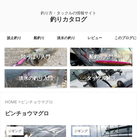
釣り方・タックルの情報サイト
釣りカタログ
波止釣り
船釣り
淡水の釣り
レビュー
このブログに
陸っぱり入門
船釣り入門
淡水の釣り入門
タックル解説
HOME
>
ビンチョウマグロ
ビンチョウマグロ
ジギング
ジギング