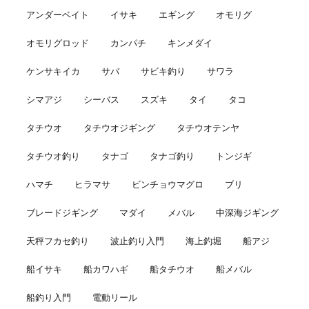
アンダーベイト
イサキ
エギング
オモリグ
オモリグロッド
カンパチ
キンメダイ
ケンサキイカ
サバ
サビキ釣り
サワラ
シマアジ
シーバス
スズキ
タイ
タコ
タチウオ
タチウオジギング
タチウオテンヤ
タチウオ釣り
タナゴ
タナゴ釣り
トンジギ
ハマチ
ヒラマサ
ビンチョウマグロ
ブリ
ブレードジギング
マダイ
メバル
中深海ジギング
天秤フカセ釣り
波止釣り入門
海上釣堀
船アジ
船イサキ
船カワハギ
船タチウオ
船メバル
船釣り入門
電動リール