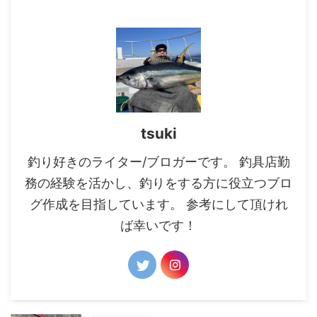
を選ぶポイントは リールサイズ
タチウオのウキ釣りに適した竿の
自重 ギア比 以上の3点を考慮し
選び方 タチウオのウキ釣りで使
て選びましょう。 リールのサイ
用するロッドを選ぶポイントは
ズ（糸巻き量） タチウオのウキ
長さ 硬さ 遠投タイプ（ガイド）
釣りではナイロンラインの3号 ...
以上の3点を基準に選びま ...
tsuki
釣り好きのライター/ブロガーです。 釣具店勤
務の経験を活かし、釣りをする方に役立つブロ
グ作成を目指しています。 参考にして頂けれ
ば幸いです！