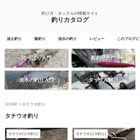
釣り方・タックルの情報サイト
釣りカタログ
波止釣り
船釣り
淡水の釣り
レビュー
このブログに
陸っぱり入門
船釣り入門
淡水の釣り入門
タックル解説
HOME
>
タチウオ釣り
タチウオ釣り
タチウオ(エサ釣り)
タチウオ(エサ釣り)