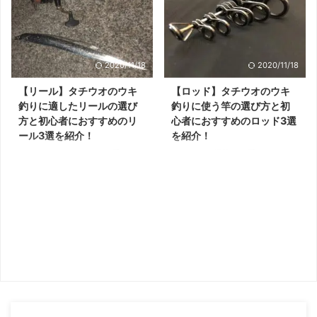
2020/11/18
2020/11/18
【リール】タチウオのウキ
【ロッド】タチウオのウキ
釣りに適したリールの選び
釣りに使う竿の選び方と初
方と初心者におすすめのリ
心者におすすめのロッド3選
ール3選を紹介！
を紹介！
タチウオのウキ釣りでは手軽に引
タチウオは堤防から手軽に釣れて
きが強く美味しいタチウオが釣れ
引きも強いため、多くの釣り人に
ることで人気です。 定番のウキ
人気のターゲットです。 定番の
釣りでは適したリールを選ぶこと
ウキ釣りでは仕掛けを操作しやす
で快適に釣りができ釣果も上がり
い適切なロッドを選べば釣果も上
ます。 本記事ではタチウオのウ
がります。 本記事では波止タチ
キ釣りに適切なリールの選び方と
ウオのメッカである大阪湾でよく
初心者の方におすすめのリールを
釣りをしていた元釣具屋の筆者が
紹介します。 リール選びにお悩
タチウオのウキ釣りに適した竿の
みの方はぜひ参考にしてくださ
選び方やおすすめアイテムを紹介
い。 ウキ釣りに適切なリールの
します。 ロッド選びにお悩みの
選び方 ウキ釣りに必要なリール
方は、ぜひ参考にしてください。