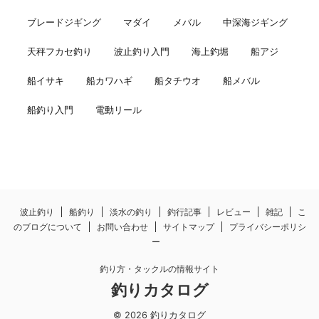
ブレードジギング
マダイ
メバル
中深海ジギング
天秤フカセ釣り
波止釣り入門
海上釣堀
船アジ
船イサキ
船カワハギ
船タチウオ
船メバル
船釣り入門
電動リール
波止釣り
船釣り
淡水の釣り
釣行記事
レビュー
雑記
こ
のブログについて
お問い合わせ
サイトマップ
プライバシーポリシ
ー
釣り方・タックルの情報サイト
釣りカタログ
© 2026 釣りカタログ