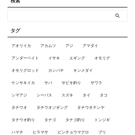
検索
タグ
アオリイカ
アカムツ
アジ
アマダイ
アンダーベイト
イサキ
エギング
オモリグ
オモリグロッド
カンパチ
キンメダイ
ケンサキイカ
サバ
サビキ釣り
サワラ
シマアジ
シーバス
スズキ
タイ
タコ
タチウオ
タチウオジギング
タチウオテンヤ
タチウオ釣り
タナゴ
タナゴ釣り
トンジギ
ハマチ
ヒラマサ
ビンチョウマグロ
ブリ