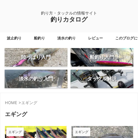
釣り方・タックルの情報サイト
釣りカタログ
波止釣り
船釣り
淡水の釣り
レビュー
このブログに
陸っぱり入門
船釣り入門
淡水の釣り入門
タックル解説
HOME
>
エギング
エギング
エギング
エギング