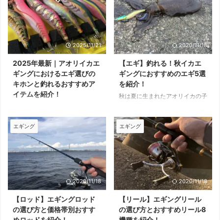
2025/11/21
2020/11/18
2025年最新｜アオリイカエ
【エギ】釣れる！秋イカエ
ギングにおけるエギ選びの
ギングにおすすめのエギ5選
キホンと釣れるおすすめア
を紹介！
イテムを紹介！
秋は夏に生まれたアオリイカの子
供が成長するシーズンで、個体数
アオリイカ釣り（エギング）に欠
は多くスレていないイカも多いた
かせないルアー「エギ」。 エギ
め、初心者の方でも釣りやすく入
ングにおいては、釣り方やポイン
エギング
エギング
門に最適な時期です。 極端な話
ト選びも重要ですが、状況に応じ
釣れるタイミングやポイントを逃
たエギ選びも同じくらい重要で
さなければ、どんなエギでもイカ
す。 しかし、各メーカーからさ
は釣れますが、性能の良いエギを
まざまなエギが発売されており、
選ぶことで釣果はさらにアップで
「どれを選べばいいの？」と迷う
2020/11/18
2020/11/18
きます。 本記事では元釣具屋の
初心者も多いはず...。 本記事で
筆者が秋アオリ狙いによく使って
は、初心者でも失敗しないエギの
【ロッド】エギングロッド
【リール】エギングリール
いて実績抜群のエギとエギングに
選び方と、実績の高い2025年最
の選び方と価格帯別おすす
の選び方とおすすめリール8
便利な関連アイテムを紹介しま
新のおすすめ人気エギを徹底解説
めロッドを紹介！
機種を紹介！