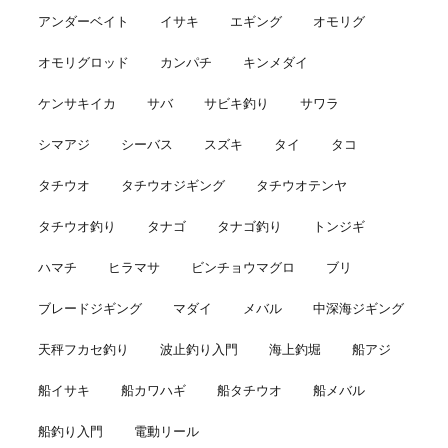
アンダーベイト
イサキ
エギング
オモリグ
オモリグロッド
カンパチ
キンメダイ
ケンサキイカ
サバ
サビキ釣り
サワラ
シマアジ
シーバス
スズキ
タイ
タコ
タチウオ
タチウオジギング
タチウオテンヤ
タチウオ釣り
タナゴ
タナゴ釣り
トンジギ
ハマチ
ヒラマサ
ビンチョウマグロ
ブリ
ブレードジギング
マダイ
メバル
中深海ジギング
天秤フカセ釣り
波止釣り入門
海上釣堀
船アジ
船イサキ
船カワハギ
船タチウオ
船メバル
船釣り入門
電動リール