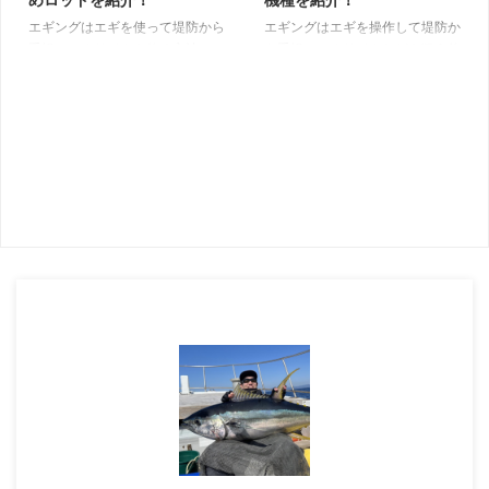
す。 エギ選びにお悩みの方はぜ
します。エギングの釣果を伸ばし
エギングはエギを使って堤防から
エギングはエギを操作して堤防か
ひ参考にしてください。 秋アオ
たい方は必見です。 エギ選びで
手軽にアオリイカを釣る方法で
ら手軽にアオリイカなどを狙う釣
リに使用するエギ 秋のシーズン
最も重要な3つのポイント エギを
す。 アクションを繰り返す釣り
り方です。 アオリイカを釣るに
はアオリイカが小さいため、使用
選ぶ際は、上記のポイントを確認
ですので、扱いやすいロッドを選
はエギをアクションさせる必要が
す ...
しておきましょう。 ① ...
ぶのも重要。 本記事では元釣具
あり、快適な操作をするには適切
屋の筆者がエギングロッドの選び
なリールを選ぶのが重要。 本記
方とおすすめロッド5選を厳選し
事では元釣具屋の筆者がエギング
て紹介します。 ロッド選びにお
に適したリールの選び方とおすす
悩みの方はぜひ参考にしてくださ
めのリールを厳選して紹介しま
い。 エギングロッドの選び方 エ
す。 リール選びにお悩みの方は
ギングロッドの選ぶ基準は 長さ
ぜひ参考にしてください。 エギ
重量とバランス 硬さ ガイド 以上
ングに適したリールの選び方 エ
4点を重視して選ぶと失敗しにく
ギングリール選ぶ際に確認してお
いです。 長さ エギングロッドの
くポイントは サイズ（糸巻き
長さは8〜8.6ft程度のものが扱い
量） 重量 ギア比 ハンドル 以上の
やすくおすすめです。 ロッドは
4点です。 サイズ（糸巻き量）
短いほど軽量で操 ...
リールはスピニングリールの ...