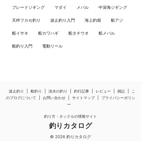
ブレードジギング
マダイ
メバル
中深海ジギング
天秤フカセ釣り
波止釣り入門
海上釣堀
船アジ
船イサキ
船カワハギ
船タチウオ
船メバル
船釣り入門
電動リール
波止釣り
船釣り
淡水の釣り
釣行記事
レビュー
雑記
こ
のブログについて
お問い合わせ
サイトマップ
プライバシーポリシ
ー
釣り方・タックルの情報サイト
釣りカタログ
© 2026 釣りカタログ