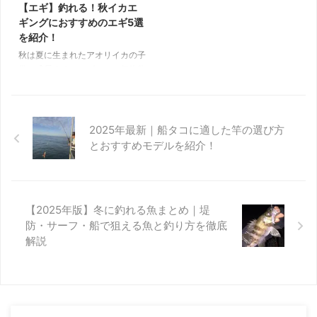
方初心者におすすめ！1万円以下
ぜひ参考にしてください。 目次
【エギ】釣れる！秋イカエ
のエギングロッド3選納得のスペ
エギングに適したリールの選び方
ギングにおすすめのエギ5選
ック！1万円〜3万円前後のおす
おすすめエギングリール8選適切
を紹介！
すめロッド3選本格的な性能を求
なリールを選んで快適なエギング
秋は夏に生まれたアオリイカの子
める方に！3万円以上のおすすめ
を楽しもう！ エギングに適した
供が成長するシーズンで、個体数
ロッド3選最適なロッドでエギン
リールの選び方 エギングリール
は多くスレていないイカも多いた
グを楽しもう！ エギングロッド
選ぶ際に確認しておくポイントは
め、初心者の方でも釣りやすく入
の ...
...
門に最適な時期です。 極端な話
釣れるタイミングやポイントを逃
2025年最新｜船タコに適した竿の選び方
さなければ、どんなエギでもイカ
とおすすめモデルを紹介！
は釣れますが、性能の良いエギを
選ぶことで釣果はさらにアップで
きます。 本記事では元釣具屋の
筆者が秋アオリ狙いによく使って
【2025年版】冬に釣れる魚まとめ｜堤
いて実績抜群のエギとエギングに
防・サーフ・船で狙える魚と釣り方を徹底
便利な関連アイテムを紹介しま
す。 エギ選びにお悩みの方はぜ
解説
ひ参考にしてください。 目次秋
アオリに使用するエギ秋アオリお
すすめエギ5選エギングおすすめ
関 ...