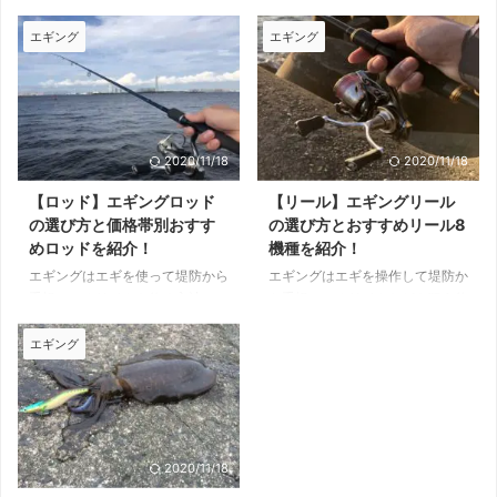
エギング
エギング
2020/11/18
2020/11/18
【ロッド】エギングロッド
【リール】エギングリール
の選び方と価格帯別おすす
の選び方とおすすめリール8
めロッドを紹介！
機種を紹介！
エギングはエギを使って堤防から
エギングはエギを操作して堤防か
手軽にアオリイカを釣る方法で
ら手軽にアオリイカなどを狙う釣
す。 アクションを繰り返す釣り
り方です。 アオリイカを釣るに
ですので、扱いやすいロッドを選
はエギをアクションさせる必要が
エギング
ぶのも重要。 本記事では元釣具
あり、快適な操作をするには適切
屋の筆者がエギングロッドの選び
なリールを選ぶのが重要。 本記
方とおすすめロッド5選を厳選し
事では元釣具屋の筆者がエギング
て紹介します。 ロッド選びにお
に適したリールの選び方とおすす
悩みの方はぜひ参考にしてくださ
めのリールを厳選して紹介しま
2020/11/18
い。 目次エギングロッドの選び
す。 リール選びにお悩みの方は