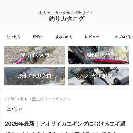
釣り方・タックルの情報サイト
釣りカタログ
波止釣り
船釣り
淡水の釣り
レビュー
このブログに
陸っぱり入門
船釣り入門
淡水の釣り入門
タックル解説
HOME
>
釣り
>
波止釣り
>
エギング
>
エギング
2025年最新｜アオリイカエギングにおけるエギ選