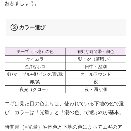
おきましょう。
③ カラー選び
テープ（下地）の色
有効な時間帯・潮色
ケイムラ
朝・夕（薄暗い）
金/銀/ホロ
日中・澄潮
虹/マーブル/橙/ピンク/青/緑
オールラウンド
赤/紫
夜
夜光（グロー）
夜・濁り潮
エギは見た目の色よりは、使われている下地の色で選
び、カラーは「光量」と「潮の色」で選ぶのが基本。
時間帯（=光量）や潮色と下地の色によってエギのア