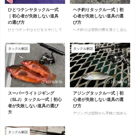
ひとつテンヤタックル一式
ヘチ釣りタックル一式｜初
｜初心者が失敗しない道具
心者が失敗しない道具の選
の選び方
び方
ひとつテンヤはエビをエサにして
ヘチ釣りは堤防の際を落とし込ん
マダイを狙う人気の船釣りです。
でチヌを狙う釣りです。シンプル
繊細さとパワーのバランスが求め
な仕掛けですが、専用タックルが
られるため、タックル選びが重要
あると圧倒的に釣りやすくなりま
タックル解説
タックル解説
になります。 とはいえ難しく考
す。 感度と操作性が重要です。
える必要はありません。基準スペ
基準スペックを押さえれば初心者
ックを押さえれば、一般的な近海
でも十分始められます。 ヘチ釣
でのひとつテンヤには十分対応で
りに必要な基本タックル ロッ
きます。 ひとつテンヤに必要な
ド・リール・ライン・仕掛け・エ
2026/2/19
2026/2/18
基本タックル ロッド・リール・
サの5点が基本です。堤防を想定
ライン・テンヤの4点が基本で
した汎用セッティングを基準にし
スーパーライトジギング
アジングタックル一式｜初
す。水深20〜60m前後を想定し
ましょう。 迷ったらこの一式で
（SLJ）タックル一式｜初心
心者が失敗しない道具の選
た汎用セッティングを基準にしま
OK この構成で一般的なヘチ釣り
者が失敗しない道具の選び
び方
しょう。 迷ったらこの一式でOK
は問題なく対応できます。
方
アジングは堤防から手軽に始めら
この構成で一般的なひとつテンヤ
れる人気のルアー釣りです。です
スーパーライトジギング
船は問題なく対応できます。
が、軽いルアーを扱うため、道具
（=SLJ）は、軽量なメタルジグ
選びは少しだけポイントがありま
でさまざまな魚を狙える人気の船
タックル解説