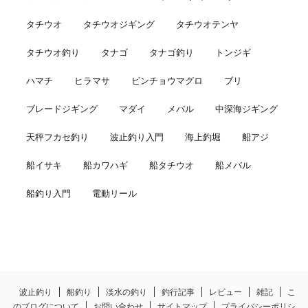
タチウオ
タチウオジギング
タチウオテンヤ
タチウオ釣り
タナゴ
タナゴ釣り
トンジギ
ハマチ
ヒラマサ
ビンチョウマグロ
ブリ
ブレードジギング
マダイ
メバル
中深海ジギング
天秤フカセ釣り
波止釣り入門
海上釣堀
船アジ
船イサキ
船カワハギ
船タチウオ
船メバル
船釣り入門
電動リール
波止釣り
船釣り
淡水の釣り
釣行記事
レビュー
雑記
こ
のブログについて
お問い合わせ
サイトマップ
プライバシーポリシ