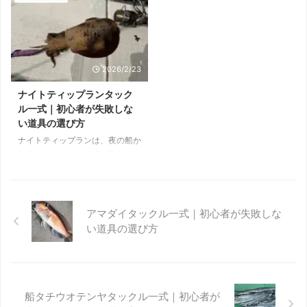
す。 とはいえ難しく考える必要
釣りです。青物だけでなく、根魚
はありません。基準さえ押さえれ
やマダイなどもターゲットになり
ば、最初の一式はすぐに決まりま
ます。 難しく考える必要はあり
す。 この記事では、アジングに
ません。基準スペックを押さえれ
必要なタックルを「選び方の基
ば、初心者でも十分に楽しめま
2026/2/23
準」に絞って解説します。 アジ
す。 スーパーライトジギング
ングに必要な基本タックル アジ
（SLJ）に必要な基本タックル
ナイトティップランタック
ングで必要な道具はシンプルで
ロッド・リール・ライン・メタル
ル一式｜初心者が失敗しな
す。ロッド・リール・ライン・ジ
ジグの4点が基本です。水深20〜
い道具の選び方
グヘッド・ワームの5点が基本に
60m前後を想定した汎用セッテ
ナイトティップランは、夜の船か
なります。 軽量ジグヘッドを正
ィングを基準にしましょう。 迷
らアオリイカなどを狙う釣りで
確に操作するため、タックルは
ったらこの一式でOK この構成で
す。日中のティップランでは、船
「軽さ」と「感度」を重視するの
一般的なスーパーライトジギング
を流すドテラ流しが基本スタイル
がポイ ...
は問題なく対応できます。
ですが、ナイトティップランはア
ンカーで係留するかかり釣りはメ
アマダイタックル一式｜初心者が失敗しな
イン。 エギを遠投するのが有効
い道具の選び方
であることも多く、イカの活性や
レンジが変わるため、重さやカラ
ー選びが重要になります。 とは
いえ難しく考える必要はありませ
ん。基準スペックを押さえれば初
船タチウオテンヤタックル一式｜初心者が
心者でも十分対応できます。 テ