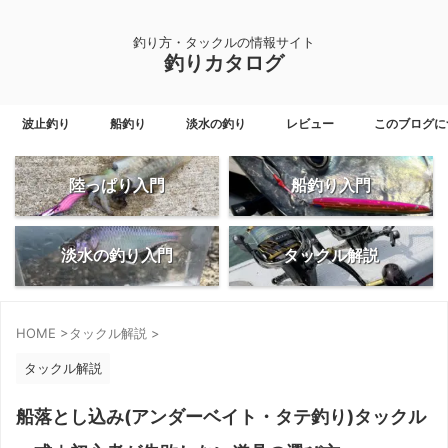
釣り方・タックルの情報サイト
釣りカタログ
波止釣り
船釣り
淡水の釣り
レビュー
このブログに
陸っぱり入門
船釣り入門
淡水の釣り入門
タックル解説
HOME
>
タックル解説
>
タックル解説
船落とし込み(アンダーベイト・タテ釣り)タックル